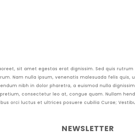
aoreet, sit amet egestas erat dignissim. Sed quis rutrum te
trum. Nam nulla ipsum, venenatis malesuada felis quis, ul
bendum nibh in dolor pharetra, a euismod nulla dignissim.
pretium, consectetur leo at, congue quam. Nullam hendre
us orci luctus et ultrices posuere cubilia Curae; Vestibu
NEWSLETTER