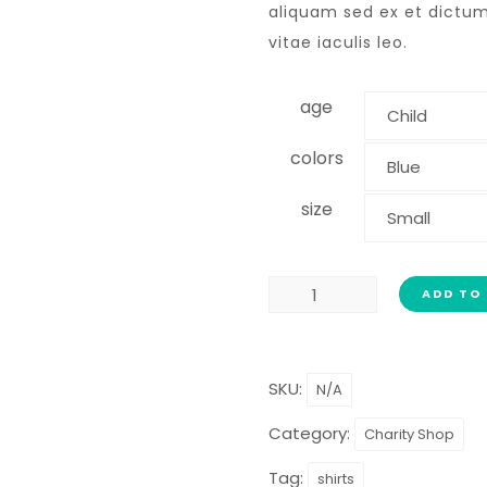
aliquam sed ex et dictum.
vitae iaculis leo.
age
colors
size
ADD TO
SKU:
N/A
Category:
Charity Shop
Tag:
shirts