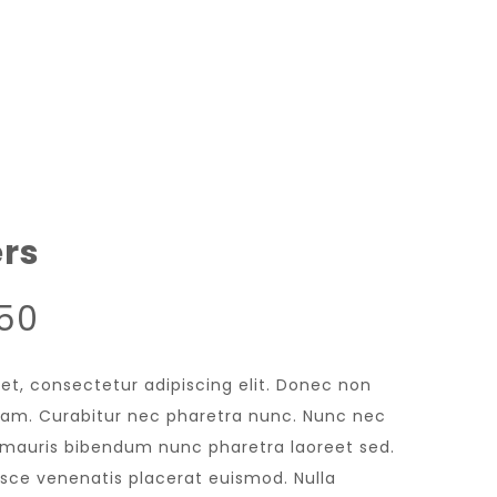
rs
.50
et, consectetur adipiscing elit. Donec non
 diam. Curabitur nec pharetra nunc. Nunc nec
n mauris bibendum nunc pharetra laoreet sed.
usce venenatis placerat euismod. Nulla